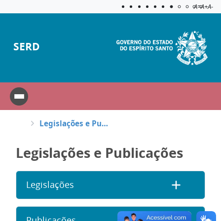
Acessibilida
Aplicar c
A=
A+
A-
SERD
Legislações e Publicações
Legislações e Publicações
Legislações
Publicações