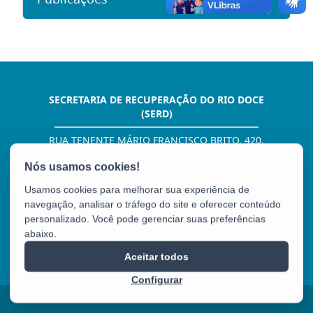
SECRETARIA DE RECUPERAÇÃO DO RIO DOCE
(SERD)
RUA TENENTE MÁRIO FRANCISCO BRITO, 420,
EDIFÍCIO VÉRTICE, 18º ANDAR - ENSEADA DO
SUÁ
CEP: 29050-555 - VITÓRIA / ES
Usamos cookies para melhorar sua experiência de
Tel.: (27) 3636-1450
navegação, analisar o tráfego do site e oferecer conteúdo
E-mail:
gabinete@serd.es.gov.br
personalizado. Você pode gerenciar suas preferências
abaixo.
SERD
Aceitar todos
Configurar
2025 – 2026 | Desenvolvido pelo
PRODEST
com Software Livre.