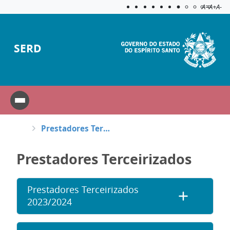
Acessibilida
Aplicar c
A=
A+
A-
SERD
Prestadores Terceirizados
Prestadores Terceirizados
Prestadores Terceirizados
2023/2024