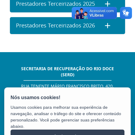
Prestadores Terceirizados 2025
Prestadores Terceirizados 2026
SECRETARIA DE RECUPERAÇÃO DO RIO DOCE
(SERD)
RUA TENENTE MÁRIO FRANCISCO BRITO, 420,
EDIFÍCIO VÉRTICE, 18º ANDAR - ENSEADA DO
SUÁ
CEP: 29050-555 - VITÓRIA / ES
Usamos cookies para melhorar sua experiência de
Tel.: (27) 3636-1450
navegação, analisar o tráfego do site e oferecer conteúdo
E-mail:
gabinete@serd.es.gov.br
personalizado. Você pode gerenciar suas preferências
abaixo.